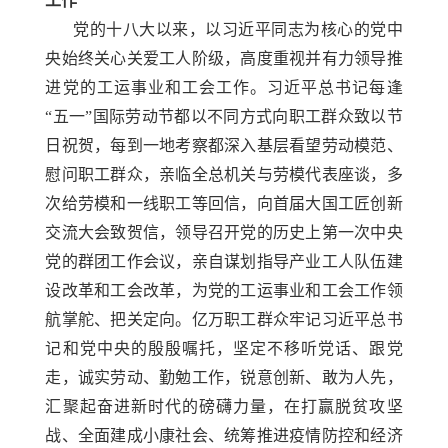
工作
党的十八大以来，以习近平同志为核心的党中
央始终关心关爱工人阶级，高度重视并有力领导推
进党的工运事业和工会工作。习近平总书记每逢
“五一”国际劳动节都以不同方式向职工群众致以节
日祝贺，每到一地考察都深入基层看望劳动模范、
慰问职工群众，亲临全总机关与劳模代表座谈，多
次给劳模和一线职工等回信，向首届大国工匠创新
交流大会致贺信，领导召开党的历史上第一次中央
党的群团工作会议，亲自谋划指导产业工人队伍建
设改革和工会改革，为党的工运事业和工会工作领
航掌舵、把关定向。亿万职工群众牢记习近平总书
记和党中央的殷殷嘱托，坚定不移听党话、跟党
走，诚实劳动、勤勉工作，锐意创新、敢为人先，
汇聚起奋进新时代的磅礴力量，在打赢脱贫攻坚
战、全面建成小康社会、统筹推进疫情防控和经济